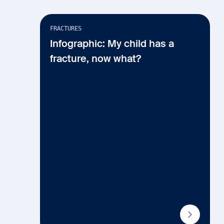
Infographie
Anglais seulement
FRACTURES
Infographic: My child has a
fracture, now what?