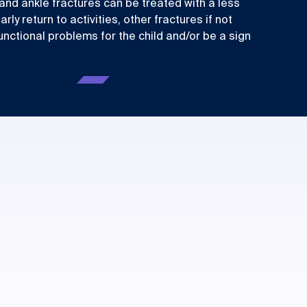
and ankle fractures can be treated with a less
y return to activities, other fractures if not
functional problems for the child and/or be a sign