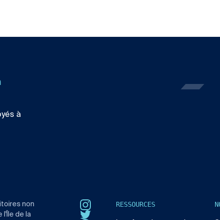
n
oyés à
RESSOURCES
N
itoires non
Instagram
'Île de la