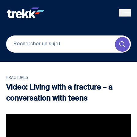
Skip to main content
Submi
FRACTURES
Video: Living with a fracture – a
conversation with teens