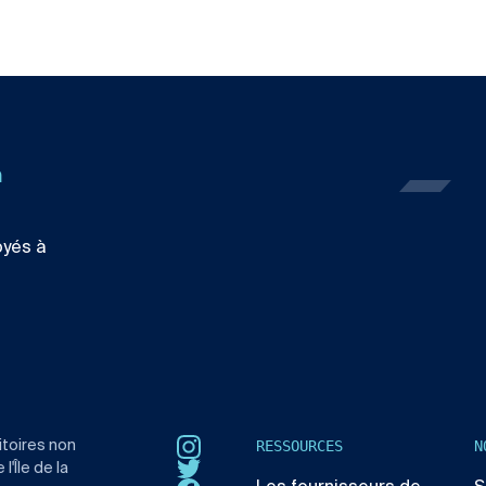
n
oyés à
RESSOURCES
N
itoires non
Instagram
'Île de la