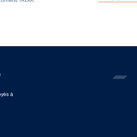
 contenu TREKK.
n
oyés à