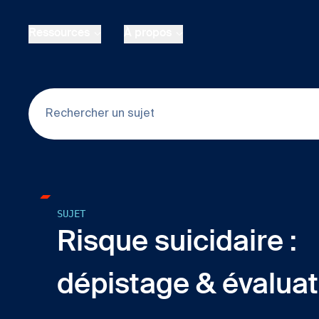
Skip to main content
Ressources
À propos
SUJET
Risque suicidaire :
dépistage & évaluat