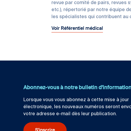
revue par comité de pairs, revues 
etc.), répertorié par notre équipe d
les spécialistes qui contribuent au
Voir Référentiel médical
Abonnez-vous à notre bulletin d'informatio
Lorsque vous vous abonnez à cette mise à jour
électronique, les nouveaux numéros seront env
votre adresse e-mail dès leur publication.
S'inscrire