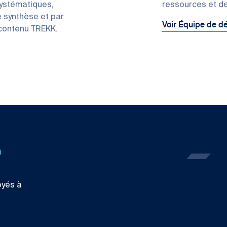
systématiques,
ressources et de
e synthèse et par
Voir Équipe de 
 contenu TREKK.
n
oyés à