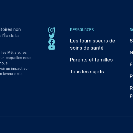
RESSOURCES
N
itoires non
Instagram
'Île de la
Twitter
Les fournisseurs de
S
Facebook
soins de santé
YouTube
N
 les Métis et les
sur lesquelles nous
Parents et familles
 nous
É
oir un impact sur
Tous les sujets
n faveur de la
P
R
p