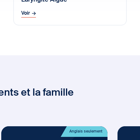
Laryngite Aigue
Voir
nts et la famille
Anglais seulement