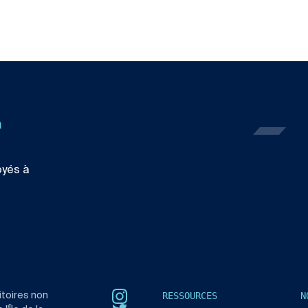
n
oyés à
RESSOURCES
N
itoires non