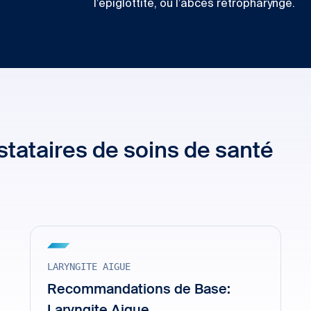
l’épiglottite, ou l’abcès rétropharyngé.
tataires de soins de santé
LARYNGITE AIGUE
Recommandations de Base: