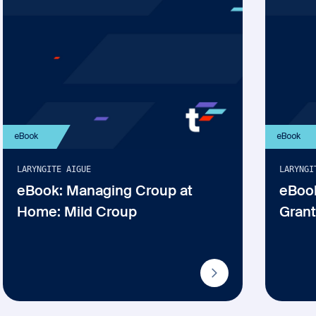
eBook
eBook
LARYNGITE AIGUE
LARYNGI
eBook: Managing Croup at
eBook
Home: Mild Croup
Grant