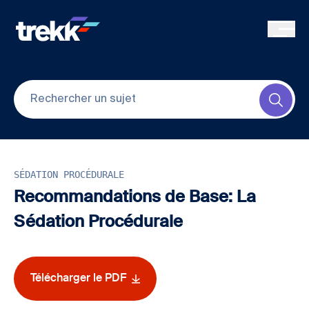
Skip to main content
Submi
SÉDATION PROCÉDURALE
Recommandations de Base: La
Sédation Procédurale
Télécharger le PDF