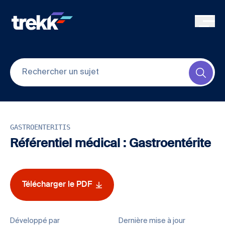
Skip to main content
Submi
GASTROENTERITIS
Référentiel médical : Gastroentérite
Télécharger le PDF
Développé par
Dernière mise à jour