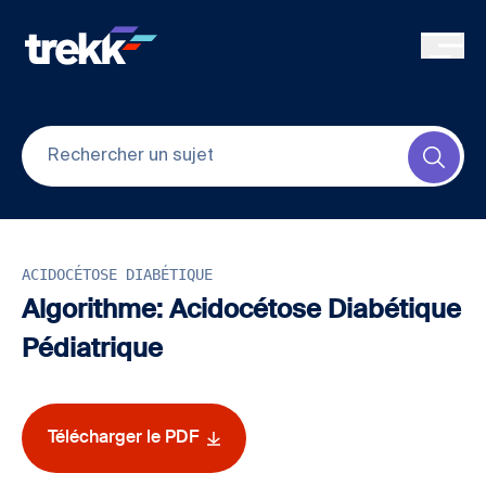
Skip to main content
Submi
ACIDOCÉTOSE DIABÉTIQUE
Algorithme: Acidocétose Diabétique
Pédiatrique
Télécharger le PDF