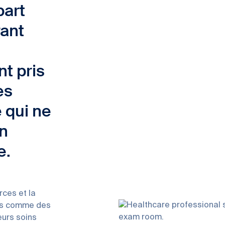
part
rant
t pris
es
 qui ne
un
e.
rces et la
ées comme des
eurs soins