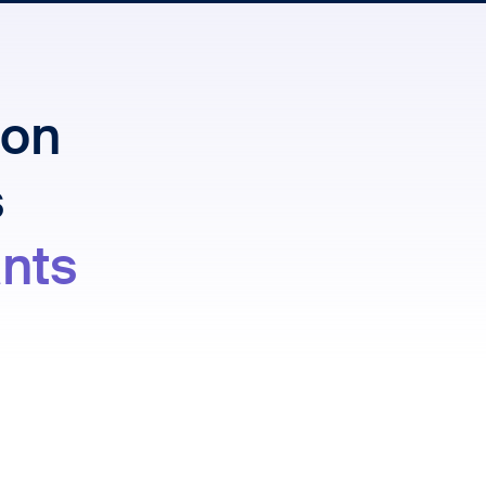
ion
s
nts