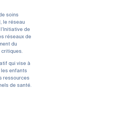
 de soins
, le réseau
’Initiative de
es réseaux de
ment du
critiques.
tif qui vise à
 les enfants
s ressources
nels de santé.