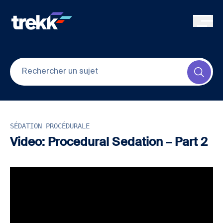
Skip to main content
Submi
SÉDATION PROCÉDURALE
Video: Procedural Sedation – Part 2