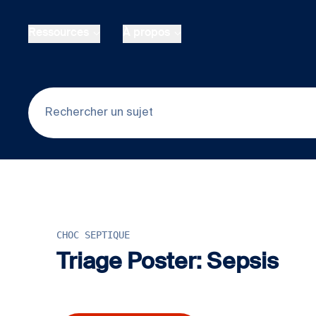
Skip to main content
Ressources
À propos
CHOC SEPTIQUE
Triage Poster: Sepsis