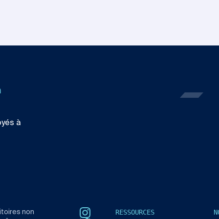
n
oyés à
RESSOURCES
N
itoires non