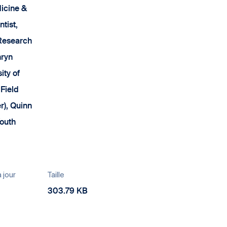
icine &
ntist,
 Research
hryn
ity of
 Field
r), Quinn
outh
 jour
Taille
303.79 KB