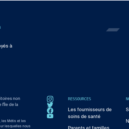
n
oyés à
RESSOURCES
N
itoires non
Instagram
'Île de la
Twitter
Les fournisseurs de
S
Facebook
soins de santé
YouTube
N
 les Métis et les
sur lesquelles nous
Parents et familles