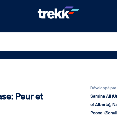
Développé par
e: Peur et
Samina Ali (Un
of Alberta), 
Poonai (Schul