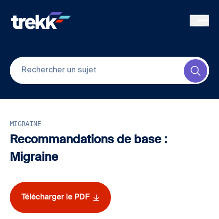
Skip to main content
Submi
MIGRAINE
Recommandations de base :
Migraine
Télécharger le PDF