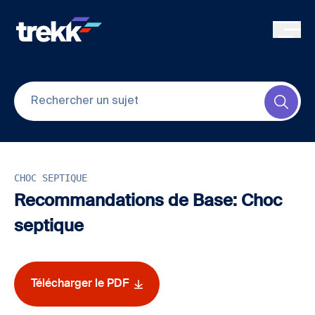
Skip to main content
Submi
CHOC SEPTIQUE
Recommandations de Base: Choc
septique
Télécharger le PDF