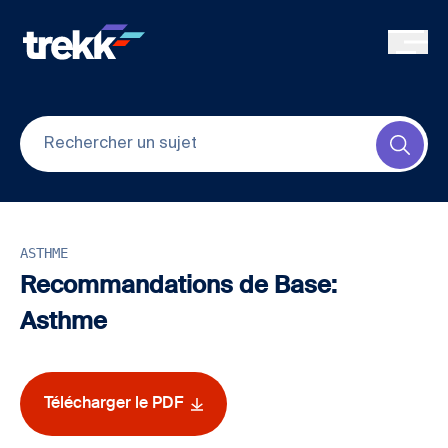
Skip to main content
Submi
ASTHME
Recommandations de Base:
Asthme
Télécharger le PDF