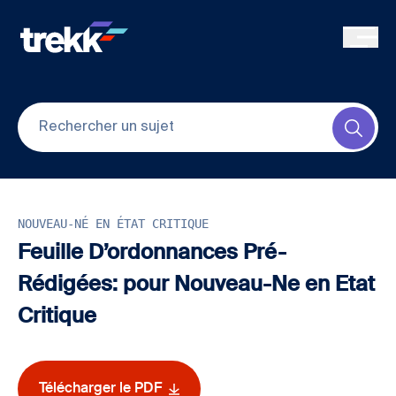
Skip to main content
Submi
NOUVEAU-NÉ EN ÉTAT CRITIQUE
Feuille D’ordonnances Pré-
Rédigées: pour Nouveau-Ne en Etat
Critique
Télécharger le PDF