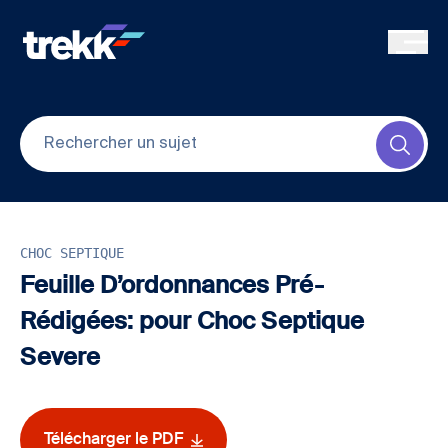
Skip to main content
Submi
CHOC SEPTIQUE
Feuille D’ordonnances Pré-
Rédigées: pour Choc Septique
Severe
Télécharger le PDF