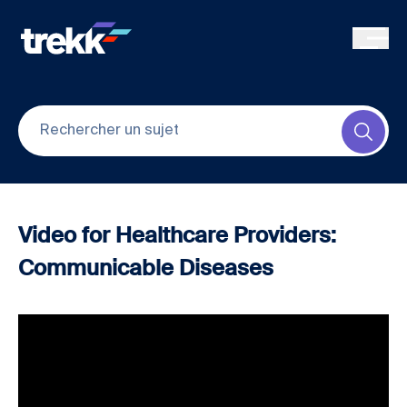
Skip to main content
Submi
Video for Healthcare Providers:
Communicable Diseases