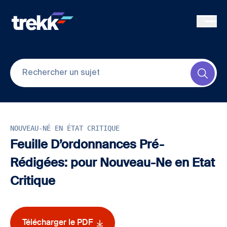
Skip to main content
Submi
NOUVEAU-NÉ EN ÉTAT CRITIQUE
Feuille D’ordonnances Pré-
Rédigées: pour Nouveau-Ne en Etat
Critique
Télécharger le PDF