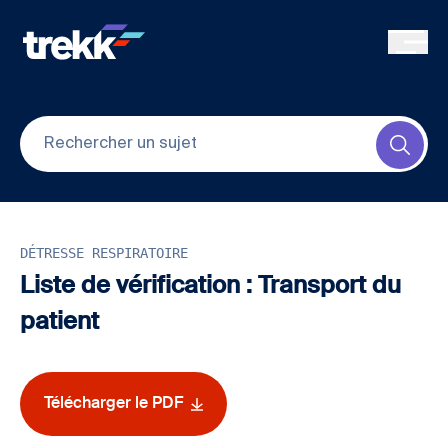
Skip to main content
Submi
DÉTRESSE RESPIRATOIRE
Liste de vérification : Transport du
patient
Télécharger le PDF