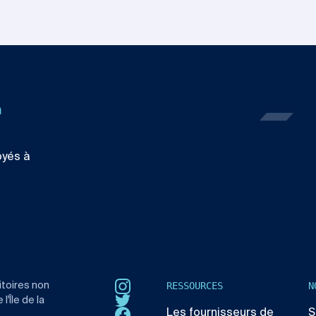
n
oyés à
RESSOURCES
N
itoires non
Instagram
'Île de la
Twitter
Les fournisseurs de
S