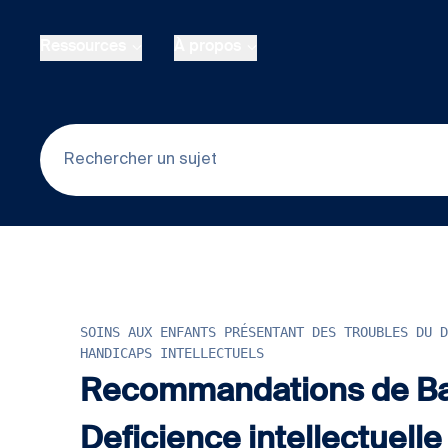
Skip to main content
Ressources
À propos
SOINS AUX ENFANTS PRÉSENTANT DES TROUBLES DU D
HANDICAPS INTELLECTUELS
Recommandations de Ba
Deficience intellectuelle